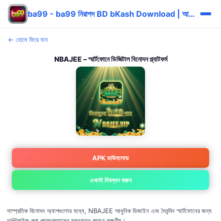
ba99 - ba99 নিরাপদ BD bKash Download | আজকের পুরস্কার ⭐
← হোমে ফিরে যান
NBAJEE – স্মার্টফোনে ডিজিটাল বিনোদন প্ল্যাটফর্ম
APK ডাউনলোড
এখনই নিবন্ধন করুন
সাম্প্রতিক বিনোদন অ্যাপগুলোর মধ্যে, NBAJEE আধুনিক ডিজাইন এবং দৈনন্দিন স্মার্টফোনের জন্য
অপ্টিমাইজ করা পারফরম্যান্সের সমন্বয়ের কারণে লক্ষণীয়।