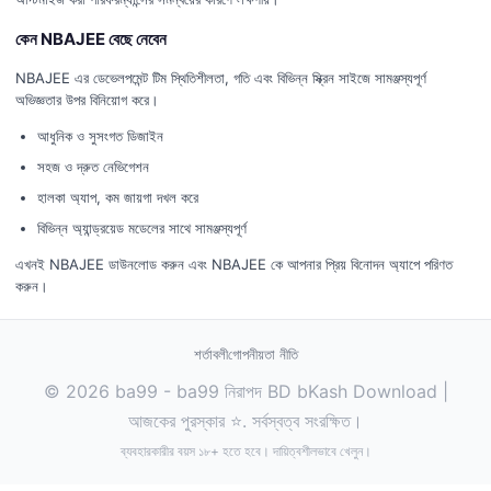
কেন NBAJEE বেছে নেবেন
NBAJEE এর ডেভেলপমেন্ট টিম স্থিতিশীলতা, গতি এবং বিভিন্ন স্ক্রিন সাইজে সামঞ্জস্যপূর্ণ
অভিজ্ঞতার উপর বিনিয়োগ করে।
আধুনিক ও সুসংগত ডিজাইন
সহজ ও দ্রুত নেভিগেশন
হালকা অ্যাপ, কম জায়গা দখল করে
বিভিন্ন অ্যান্ড্রয়েড মডেলের সাথে সামঞ্জস্যপূর্ণ
এখনই NBAJEE ডাউনলোড করুন এবং NBAJEE কে আপনার প্রিয় বিনোদন অ্যাপে পরিণত
করুন।
শর্তাবলী
গোপনীয়তা নীতি
© 2026 ba99 - ba99 নিরাপদ BD bKash Download |
আজকের পুরস্কার ⭐. সর্বস্বত্ব সংরক্ষিত।
ব্যবহারকারীর বয়স ১৮+ হতে হবে। দায়িত্বশীলভাবে খেলুন।