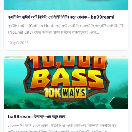
ক্যাটফিশ হান্টার্স স্লট রিভিউ: নোলিমিট সিটির নতুন রোমাঞ্চ – ba99resmi
ক্যাটফিশ হান্টার্স (Catfish Hunters) স্লট গেমটি নিয়ে আপনি কি আগ্রহী? নোলিমিট সিটি
(NoLimit City) তাদের জনপ্রিয় হান্টার সিরিজের ধারাবাহিকতায় এবার...
10 জুলাই 2026
ba99resmi: রিলপ্লে-এর নতুন চমক
১০,০০০ বিগ ব্যাস ১০কে ওয়েজ: রিলপ্লে-এর একটি রোমাঞ্চকর অভিজ্ঞতা অনলাইন স্লট
গেমিংয়ের জগতে রিলপ্লে (ReelPlay) সবসময়ই তাদের উদ্ভাবনী মেকানিক্স এবং...