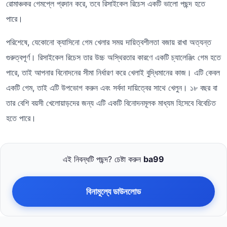
রোমাঞ্চকর গেমপ্লে প্রদান করে, তবে রিসাইকেল রিচেস একটি ভালো পছন্দ হতে
পারে।
পরিশেষে, যেকোনো ক্যাসিনো গেম খেলার সময় দায়িত্বশীলতা বজায় রাখা অত্যন্ত
গুরুত্বপূর্ণ। রিসাইকেল রিচেস তার উচ্চ অস্থিরতার কারণে একটি চ্যালেঞ্জিং গেম হতে
পারে, তাই আপনার বিনোদনের সীমা নির্ধারণ করে খেলাই বুদ্ধিমানের কাজ। এটি কেবল
একটি গেম, তাই এটি উপভোগ করুন এবং সর্বদা দায়িত্বের সাথে খেলুন। ১৮ বছর বা
তার বেশি বয়সী খেলোয়াড়দের জন্য এটি একটি বিনোদনমূলক মাধ্যম হিসেবে বিবেচিত
হতে পারে।
এই নিবন্ধটি পছন্দ? চেষ্টা করুন
ba99
বিনামূল্যে ডাউনলোড